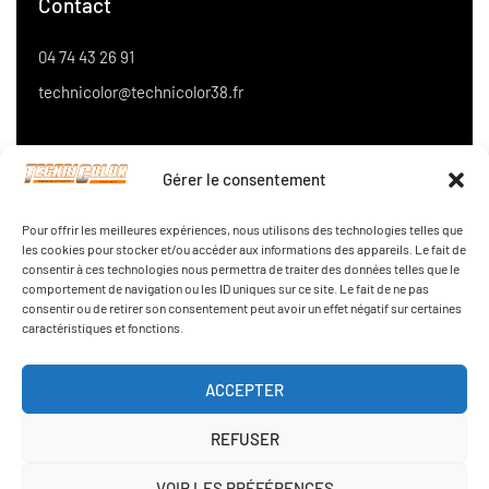
Contact
04 74 43 26 91
technicolor@technicolor38.fr
Horaires : lundi au jeudi 7h30 - 17h Vendredi 7h30 - 12h
Gérer le consentement
Pour offrir les meilleures expériences, nous utilisons des technologies telles que
les cookies pour stocker et/ou accéder aux informations des appareils. Le fait de
Address
consentir à ces technologies nous permettra de traiter des données telles que le
comportement de navigation ou les ID uniques sur ce site. Le fait de ne pas
consentir ou de retirer son consentement peut avoir un effet négatif sur certaines
ZA du Bion, route de Saint-Jean de Bournay - 38300 Meyrié
caractéristiques et fonctions.
ACCEPTER
REFUSER
Politique de confidentialité
Mentions légales
VOIR LES PRÉFÉRENCES